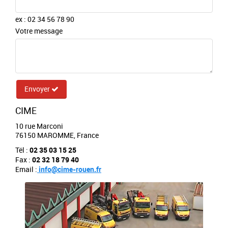
ex : 02 34 56 78 90
Votre message
Envoyer
CIME
10 rue Marconi
76150 MAROMME, France
Tél :
02 35 03 15 25
Fax :
02 32 18 79 40
Email :
info@cime-rouen.fr